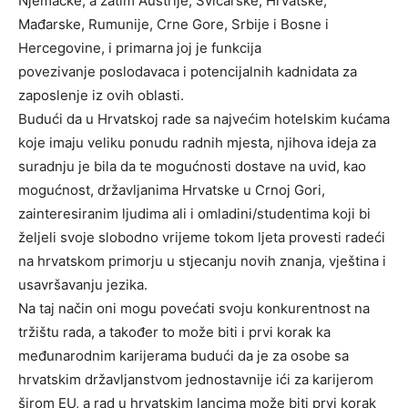
Njemačke, a zatim Austrije, Švicarske, Hrvatske,
Mađarske, Rumunije, Crne Gore, Srbije i Bosne i
Hercegovine, i primarna joj je funkcija
povezivanje poslodavaca i potencijalnih kadnidata za
zaposlenje iz ovih oblasti.
Budući da u Hrvatskoj rade sa najvećim hotelskim kućama
koje imaju veliku ponudu radnih mjesta, njihova ideja za
suradnju je bila da te mogućnosti dostave na uvid, kao
mogućnost, državljanima Hrvatske u Crnoj Gori,
zainteresiranim ljudima ali i omladini/studentima koji bi
željeli svoje slobodno vrijeme tokom ljeta provesti radeći
na hrvatskom primorju u stjecanju novih znanja, vještina i
usavršavanju jezika.
Na taj način oni mogu povećati svoju konkurentnost na
tržištu rada, a također to može biti i prvi korak ka
međunarodnim karijerama budući da je za osobe sa
hrvatskim državljanstvom jednostavnije ići za karijerom
širom EU, a rad u hrvatskim lancima može biti prvi korak