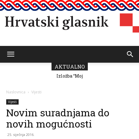
Hrvatski
AKTUALNO
Izložba “Moj
Predsjednik
grad” Romane
Vičević čestitao
Milutin Fabris
Dan pobjede i
glasnik
domovinske
Naslovnica
Vijesti
zahvalnosti
Vijesti
Novim suradnjama do
novih mogućnosti
25. siječnja 2016.