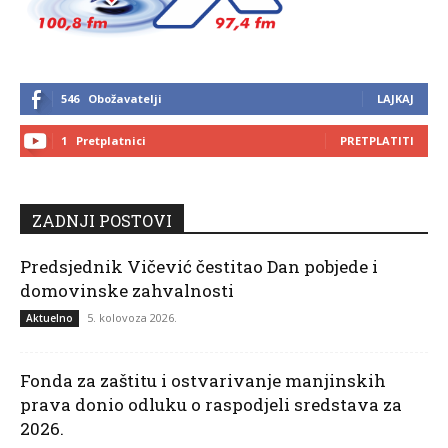
546
Obožavatelji
LAJKAJ
1
Pretplatnici
PRETPLATITI
ZADNJI POSTOVI
Predsjednik Vičević čestitao Dan pobjede i
domovinske zahvalnosti
5. kolovoza 2026.
Aktuelno
Fonda za zaštitu i ostvarivanje manjinskih
prava donio odluku o raspodjeli sredstava za
2026.