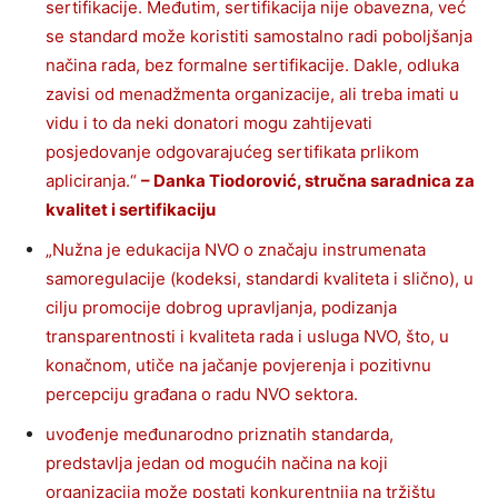
sertifikacije. Međutim, sertifikacija nije obavezna, već
se standard može koristiti samostalno radi poboljšanja
načina rada, bez formalne sertifikacije. Dakle, odluka
zavisi od menadžmenta organizacije, ali treba imati u
vidu i to da neki donatori mogu zahtijevati
posjedovanje odgovarajućeg sertifikata prlikom
apliciranja.“
– Danka Tiodorović, stručna saradnica za
kvalitet i sertifikaciju
„Nužna je edukacija NVO o značaju instrumenata
samoregulacije (kodeksi, standardi kvaliteta i slično), u
cilju promocije dobrog upravljanja, podizanja
transparentnosti i kvaliteta rada i usluga NVO, što, u
konačnom, utiče na jačanje povjerenja i pozitivnu
percepciju građana o radu NVO sektora.
uvođenje međunarodno priznatih standarda,
predstavlja jedan od mogućih načina na koji
organizacija može postati konkurentnija na tržištu