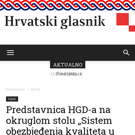
Hrvatski
AKTUALNO
Predsjednik
Vičević čestitao
Dan pobjede i
glasnik
domovinske
Naslovnica
Vijesti
zahvalnosti
Vijesti
Predstavnica HGD-a na
okruglom stolu „Sistem
obezbjeđenja kvaliteta u