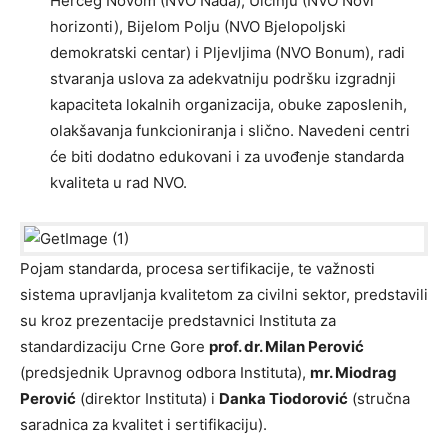
Herceg Novom (NVO Nada), Ulcinju (NVO Novi
horizonti), Bijelom Polju (NVO Bjelopoljski
demokratski centar) i Pljevljima (NVO Bonum), radi
stvaranja uslova za adekvatniju podršku izgradnji
kapaciteta lokalnih organizacija, obuke zaposlenih,
olakšavanja funkcioniranja i slično. Navedeni centri
će biti dodatno edukovani i za uvođenje standarda
kvaliteta u rad NVO.
Pojam standarda, procesa sertifikacije, te važnosti
sistema upravljanja kvalitetom za civilni sektor, predstavili
su kroz prezentacije predstavnici Instituta za
standardizaciju Crne Gore
prof. dr. Milan Perović
(predsjednik Upravnog odbora Instituta),
mr. Miodrag
Perović
(direktor Instituta) i
Danka Tiodorović
(stručna
saradnica za kvalitet i sertifikaciju).