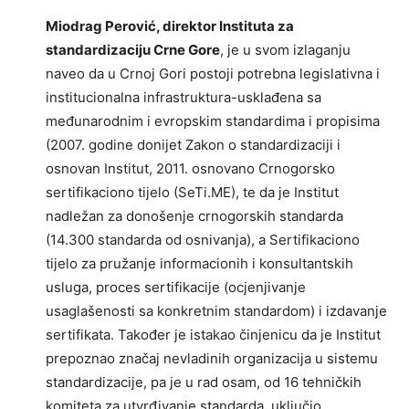
Miodrag Perović, direktor Instituta za
standardizaciju Crne Gore
, je u svom izlaganju
naveo da u Crnoj Gori postoji potrebna legislativna i
institucionalna infrastruktura-usklađena sa
međunarodnim i evropskim standardima i propisima
(2007. godine donijet Zakon o standardizaciji i
osnovan Institut, 2011. osnovano Crnogorsko
sertifikaciono tijelo (SeTi.ME), te da je Institut
nadležan za donošenje crnogorskih standarda
(14.300 standarda od osnivanja), a Sertifikaciono
tijelo za pružanje informacionih i konsultantskih
usluga, proces sertifikacije (ocjenjivanje
usaglašenosti sa konkretnim standardom) i izdavanje
sertifikata. Također je istakao činjenicu da je Institut
prepoznao značaj nevladinih organizacija u sistemu
standardizacije, pa je u rad osam, od 16 tehničkih
komiteta za utvrđivanje standarda, uključio