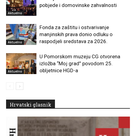
pobjede i domovinske zahvalnosti
Aktuelno
Fonda za zaštitu i ostvarivanje
manjinskih prava donio odluku o
raspodjeli sredstava za 2026.
Aktuelno
U Pomorskom muzeju CG otvorena
izložba “Moj grad” povodom 25.
obljetnice HGD-a
Aktuelno
Hrvatski glasnik