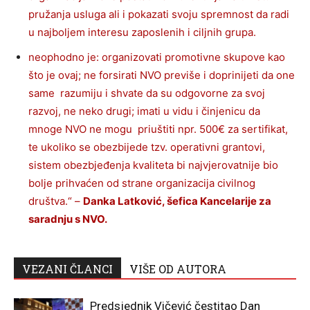
pružanja usluga ali i pokazati svoju spremnost da radi
u najboljem interesu zaposlenih i ciljnih grupa.
neophodno je: organizovati promotivne skupove kao
što je ovaj; ne forsirati NVO previše i doprinijeti da one
same razumiju i shvate da su odgovorne za svoj
razvoj, ne neko drugi; imati u vidu i činjenicu da
mnoge NVO ne mogu priuštiti npr. 500€ za sertifikat,
te ukoliko se obezbijede tzv. operativni grantovi,
sistem obezbjeđenja kvaliteta bi najvjerovatnije bio
bolje prihvaćen od strane organizacija civilnog
društva.“ –
Danka Latković, šefica Kancelarije za
saradnju s NVO.
VEZANI ČLANCI
VIŠE OD AUTORA
Predsjednik Vičević čestitao Dan