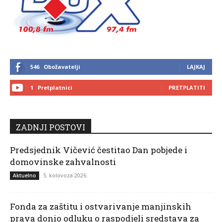
546
Obožavatelji
LAJKAJ
1
Pretplatnici
PRETPLATITI
ZADNJI POSTOVI
Predsjednik Vičević čestitao Dan pobjede i
domovinske zahvalnosti
5. kolovoza 2026.
Aktuelno
Fonda za zaštitu i ostvarivanje manjinskih
prava donio odluku o raspodjeli sredstava za