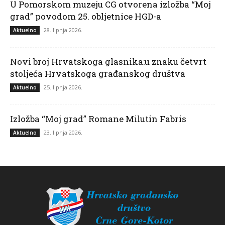
U Pomorskom muzeju CG otvorena izložba “Moj
grad” povodom 25. obljetnice HGD-a
28. lipnja 2026.
Aktuelno
Novi broj Hrvatskoga glasnika:u znaku četvrt
stoljeća Hrvatskoga građanskog društva
25. lipnja 2026.
Aktuelno
Izložba “Moj grad” Romane Milutin Fabris
23. lipnja 2026.
Aktuelno