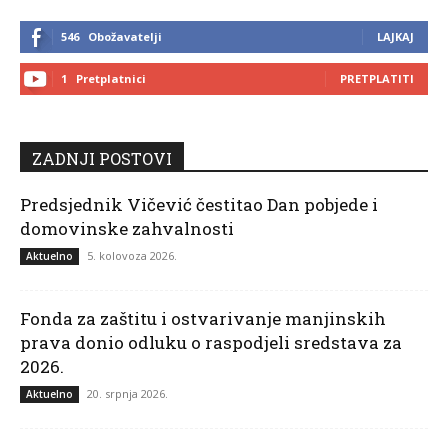
546
Obožavatelji
LAJKAJ
1
Pretplatnici
PRETPLATITI
ZADNJI POSTOVI
Predsjednik Vičević čestitao Dan pobjede i
domovinske zahvalnosti
5. kolovoza 2026.
Aktuelno
Fonda za zaštitu i ostvarivanje manjinskih
prava donio odluku o raspodjeli sredstava za
2026.
20. srpnja 2026.
Aktuelno