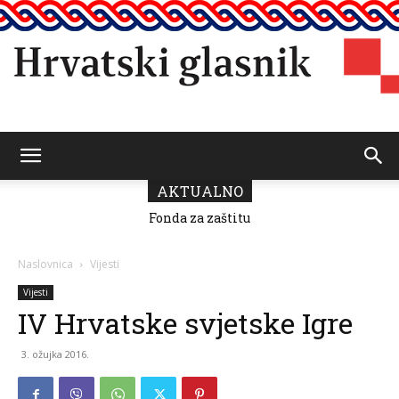
Hrvatski
AKTUALNO
Fonda za zaštitu
i ostvarivanje
manjinskih
glasnik
prava donio
Naslovnica
Vijesti
odluku o
raspodjeli
Vijesti
sredstava za
IV Hrvatske svjetske Igre
2026.
3. ožujka 2016.