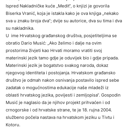
Ispred Nakladničke kuće „Medit“, o knjizi je govorila
Biserka Vranić, koja je istakla kako je ova knjiga „nekako
sva u znaku broja dva“; dvije su autorice, dva su tima i dva
su nakladnika.
U ime Hrvatskog građanskog društva, posjetiteljima se
obratio Dario Musić: „Ako želimo i dalje na ovim
prostorima živjeti kao Hrvati moramo vratiti svoj
materinski jezik tamo gdje je oduvijek bio i gdje pripada.
Materinski jezik je bogatstvo svakog naroda, dokaz
njegovog identiteta i postojanja. Hrvatskom građansko
društvo je odmah nakon osnivanja postavilo ispred sebe
zadatak o mogućnostima edukacije naše mladeži iz
oblasti hrvatskog jezika, povijesti i zemljopisa“. Gospodin
Musić je naglasio da je njihov projekt prihvaćen i od
crnogorske i od hrvatske strane, te je 18. rujna 2004.
službeno počela nastava na hrvatskom jeziku u Tivtu i
Kotoru.