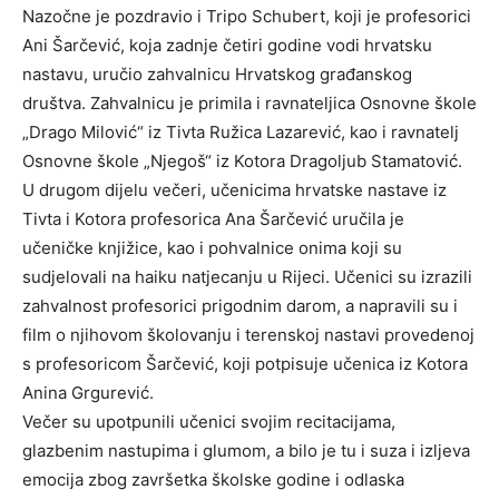
Nazočne je pozdravio i Tripo Schubert, koji je profesorici
Ani Šarčević, koja zadnje četiri godine vodi hrvatsku
nastavu, uručio zahvalnicu Hrvatskog građanskog
društva. Zahvalnicu je primila i ravnateljica Osnovne škole
„Drago Milović“ iz Tivta Ružica Lazarević, kao i ravnatelj
Osnovne škole „Njegoš“ iz Kotora Dragoljub Stamatović.
U drugom dijelu večeri, učenicima hrvatske nastave iz
Tivta i Kotora profesorica Ana Šarčević uručila je
učeničke knjižice, kao i pohvalnice onima koji su
sudjelovali na haiku natjecanju u Rijeci. Učenici su izrazili
zahvalnost profesorici prigodnim darom, a napravili su i
film o njihovom školovanju i terenskoj nastavi provedenoj
s profesoricom Šarčević, koji potpisuje učenica iz Kotora
Anina Grgurević.
Večer su upotpunili učenici svojim recitacijama,
glazbenim nastupima i glumom, a bilo je tu i suza i izljeva
emocija zbog završetka školske godine i odlaska