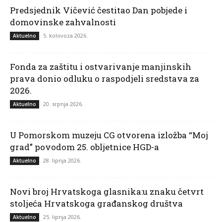
Predsjednik Vičević čestitao Dan pobjede i
domovinske zahvalnosti
5. kolovoza 2026.
Aktuelno
Fonda za zaštitu i ostvarivanje manjinskih
prava donio odluku o raspodjeli sredstava za
2026.
20. srpnja 2026.
Aktuelno
U Pomorskom muzeju CG otvorena izložba “Moj
grad” povodom 25. obljetnice HGD-a
28. lipnja 2026.
Aktuelno
Novi broj Hrvatskoga glasnika:u znaku četvrt
stoljeća Hrvatskoga građanskog društva
25. lipnja 2026.
Aktuelno