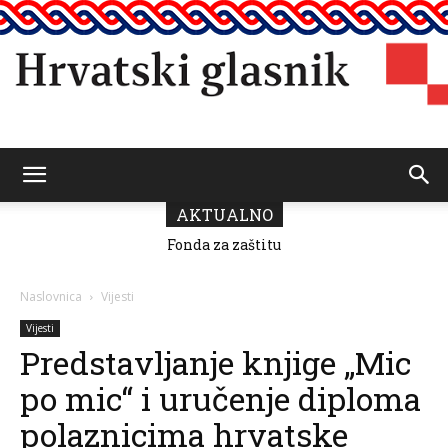
Hrvatski
AKTUALNO
Fonda za zaštitu
i ostvarivanje
manjinskih
glasnik
prava donio
Naslovnica
Vijesti
odluku o
raspodjeli
Vijesti
sredstava za
Predstavljanje knjige „Mic
2026.
po mic“ i uručenje diploma
polaznicima hrvatske