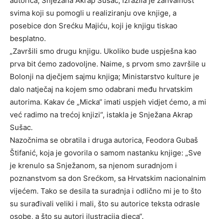
autorica, Snježana Akrap Sušac, izrazila je zahvalnost
svima koji su pomogli u realiziranju ove knjige, a
posebice don Srećku Majiću, koji je knjigu tiskao
besplatno.
„Završili smo drugu knjigu. Ukoliko bude uspješna kao
prva bit ćemo zadovoljne. Naime, s prvom smo završile u
Bolonji na dječjem sajmu knjiga; Ministarstvo kulture je
dalo natječaj na kojem smo odabrani među hrvatskim
autorima. Kakav će „Micka“ imati uspjeh vidjet ćemo, a mi
već radimo na trećoj knjizi“, istakla je Snježana Akrap
Sušac.
Nazočnima se obratila i druga autorica, Feodora Gubaš
Štifanić, koja je govorila o samom nastanku knjige: „Sve
je krenulo sa Snježanom, sa njenom suradnjom i
poznanstvom sa don Srećkom, sa Hrvatskim nacionalnim
vijećem. Tako se desila ta suradnja i odlično mi je to što
su surađivali veliki i mali, što su autorice teksta odrasle
osobe, a što su autori ilustracija djeca“.