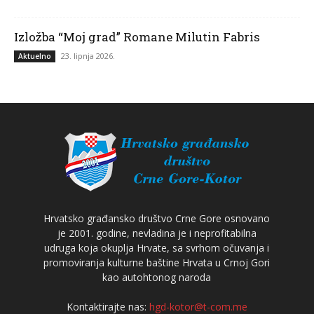
Izložba “Moj grad” Romane Milutin Fabris
23. lipnja 2026.
Aktuelno
Hrvatsko građansko društvo Crne Gore osnovano
je 2001. godine, nevladina je i neprofitabilna
udruga koja okuplja Hrvate, sa svrhom očuvanja i
promoviranja kulturne baštine Hrvata u Crnoj Gori
kao autohtonog naroda
Kontaktirajte nas:
hgd-kotor@t-com.me