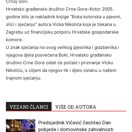
Crnoj Gori.
Hrvatsko građansko društvo Crne Gore-Kotor 2005.
godine bilo je nakladnik knjige “Boka kotorska u pjesmi,
slici i sjećanju” autora Vicka Nikolića koja je tiskana u
Zagrebu uz financijsku potporu Hrvatske gospodarske
komore.
U znak sjećanja na ovog velikog pjesnika i glazbenika i
njegova djela posvećena Boki, Hrvatsko građansko
društvo Crne Gore odati će počast i priznanje Vicku
Nikoliću, s ciljem da njegov lik i djelo ostanu u našem
trajnom sjećanju.
VEZANI ČLANCI
VIŠE OD AUTORA
Predsjednik Vičević čestitao Dan
pobjede i domovinske zahvalnosti