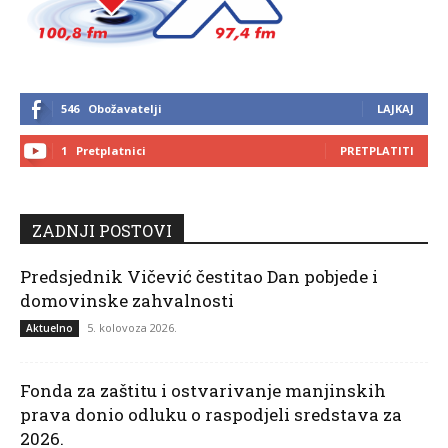
546
Obožavatelji
LAJKAJ
1
Pretplatnici
PRETPLATITI
ZADNJI POSTOVI
Predsjednik Vičević čestitao Dan pobjede i
domovinske zahvalnosti
5. kolovoza 2026.
Aktuelno
Fonda za zaštitu i ostvarivanje manjinskih
prava donio odluku o raspodjeli sredstava za
2026.