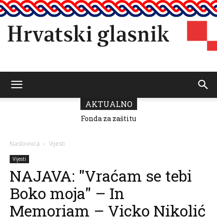
Hrvatski
AKTUALNO
Fonda za zaštitu
i ostvarivanje
manjinskih
glasnik
prava donio
Naslovnica
Vijesti
odluku o
raspodjeli
Vijesti
sredstava za
NAJAVA: "Vraćam se tebi
2026.
Boko moja" – In
Memoriam – Vicko Nikolić