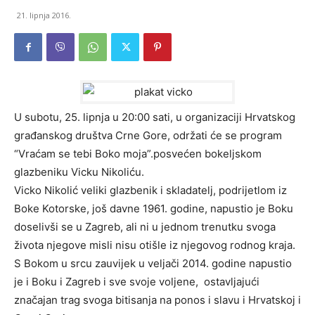
21. lipnja 2016.
U subotu, 25. lipnja u 20:00 sati, u organizaciji Hrvatskog
građanskog društva Crne Gore, održati će se program
“Vraćam se tebi Boko moja”.posvećen bokeljskom
glazbeniku Vicku Nikoliću.
Vicko Nikolić veliki glazbenik i skladatelj, podrijetlom iz
Boke Kotorske, još davne 1961. godine, napustio je Boku
doselivši se u Zagreb, ali ni u jednom trenutku svoga
života njegove misli nisu otišle iz njegovog rodnog kraja.
S Bokom u srcu zauvijek u veljači 2014. godine napustio
je i Boku i Zagreb i sve svoje voljene, ostavljajući
značajan trag svoga bitisanja na ponos i slavu i Hrvatskoj i