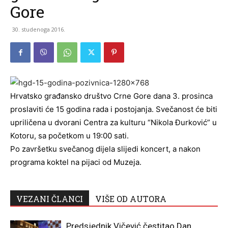
Gore
30. studenoga 2016.
Hrvatsko građansko društvo Crne Gore dana 3. prosinca
proslaviti će 15 godina rada i postojanja. Svečanost će biti
upriličena u dvorani Centra za kulturu “Nikola Đurković” u
Kotoru, sa početkom u 19:00 sati.
Po završetku svečanog dijela slijedi koncert, a nakon
programa koktel na pijaci od Muzeja.
VEZANI ČLANCI
VIŠE OD AUTORA
Predsjednik Vičević čestitao Dan