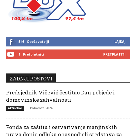
546
Obožavatelji
LAJKAJ
1
Pretplatnici
PRETPLATITI
ZADNJI POSTOVI
Predsjednik Vičević čestitao Dan pobjede i
domovinske zahvalnosti
5. kolovoza 2026.
Aktuelno
Fonda za zaštitu i ostvarivanje manjinskih
prava donio odluku o raspodjeli sredstava za