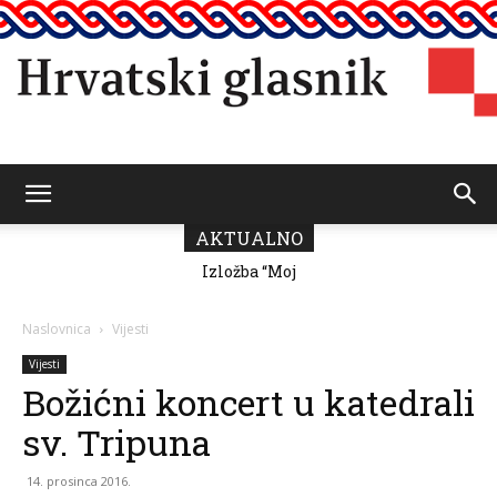
Hrvatski
AKTUALNO
Izložba “Moj
grad” Romane
Milutin Fabris
glasnik
Naslovnica
Vijesti
Vijesti
Božićni koncert u katedrali
sv. Tripuna
14. prosinca 2016.