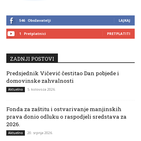
546
Obožavatelji
LAJKAJ
1
Pretplatnici
PRETPLATITI
ZADNJI POSTOVI
Predsjednik Vičević čestitao Dan pobjede i
domovinske zahvalnosti
5. kolovoza 2026.
Aktuelno
Fonda za zaštitu i ostvarivanje manjinskih
prava donio odluku o raspodjeli sredstava za
2026.
20. srpnja 2026.
Aktuelno