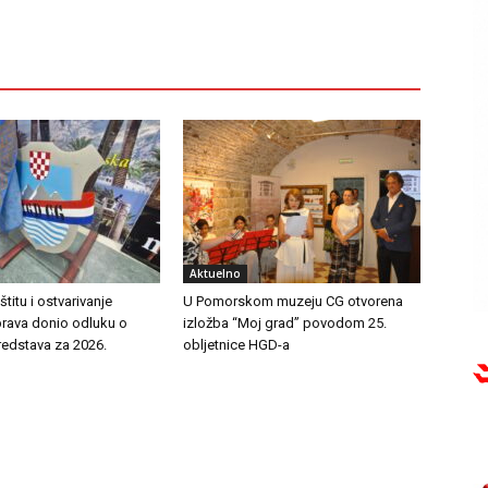
Aktuelno
titu i ostvarivanje
U Pomorskom muzeju CG otvorena
prava donio odluku o
izložba “Moj grad” povodom 25.
redstava za 2026.
obljetnice HGD-a