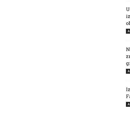
U
i
o
A
N
z
g
A
I
F
A