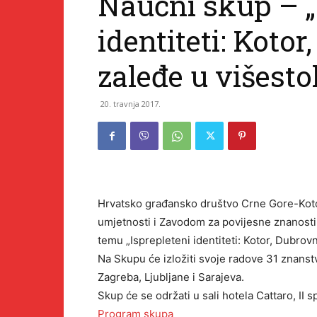
Naučni skup – „
identiteti: Kotor
zaleđe u višesto
20. travnja 2017.
Hrvatsko građansko društvo Crne Gore-Koto
umjetnosti i Zavodom za povijesne znanosti
temu „Isprepleteni identiteti: Kotor, Dubrovn
Na Skupu će izložiti svoje radove 31 znanstv
Zagreba, Ljubljane i Sarajeva.
Skup će se održati u sali hotela Cattaro, II sp
Program skupa