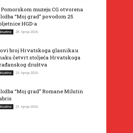
 Pomorskom muzeju CG otvorena
zložba “Moj grad” povodom 25.
bljetnice HGD-a
28. lipnja 2026.
ktuelno
ovi broj Hrvatskoga glasnika:u
naku četvrt stoljeća Hrvatskoga
rađanskog društva
25. lipnja 2026.
ktuelno
zložba “Moj grad” Romane Milutin
abris
23. lipnja 2026.
ktuelno