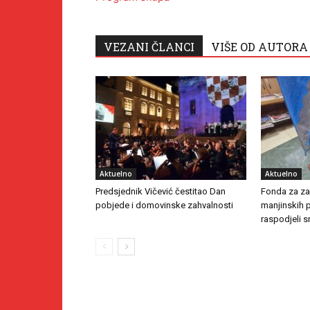
VEZANI ČLANCI
VIŠE OD AUTORA
Aktuelno
Aktuelno
Predsjednik Vičević čestitao Dan
Fonda za zaš
pobjede i domovinske zahvalnosti
manjinskih 
raspodjeli s