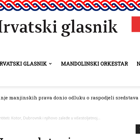
RVATSKI GLASNIK
MANDOLINSKI ORKESTAR
Hrvatski
anje manjinskih prava donio odluku o raspodjeli sredstava 
glasnik
iteti: Kotor, Dubrovnik i njihovo zaleđe u višestoljetnoj...