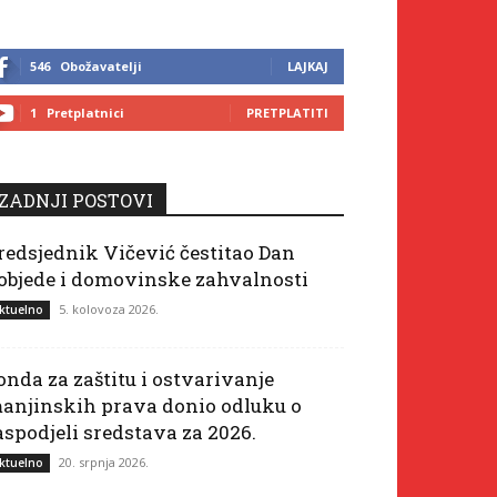
546
Obožavatelji
LAJKAJ
1
Pretplatnici
PRETPLATITI
ZADNJI POSTOVI
redsjednik Vičević čestitao Dan
objede i domovinske zahvalnosti
5. kolovoza 2026.
ktuelno
onda za zaštitu i ostvarivanje
anjinskih prava donio odluku o
aspodjeli sredstava za 2026.
20. srpnja 2026.
ktuelno