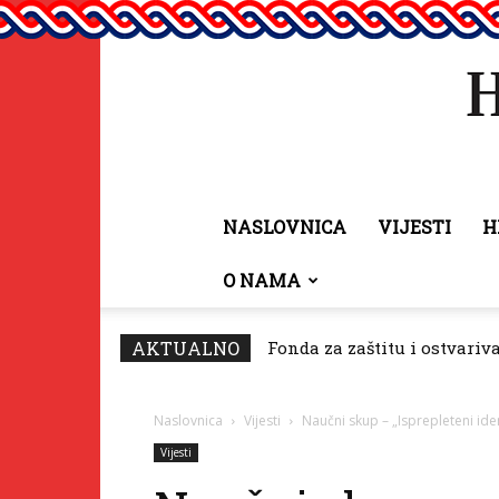
NASLOVNICA
VIJESTI
H
O NAMA
AKTUALNO
Fonda za zaštitu i ostvariv
Naslovnica
Vijesti
Naučni skup – „Isprepleteni ident
Vijesti