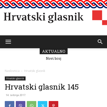
Hrvatski
AKTUALNO
Novi broj
Hrvatskoga
glasnika:u
glasnik
znaku četvrt
Naslovnica
Hrvatski glasnik
stoljeća
Hrvatskoga
Hrvatski glasnik
građanskog
Hrvatski glasnik 145
društva
14. svibnja 2017.