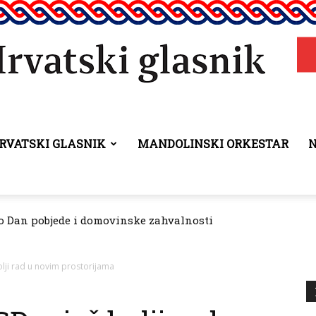
RVATSKI GLASNIK
MANDOLINSKI ORKESTAR
Hrvatski
 Dan pobjede i domovinske zahvalnosti
vanje manjinskih prava donio odluku o raspodjeli sredstava
glasnik
olji rad u novim prostorijama