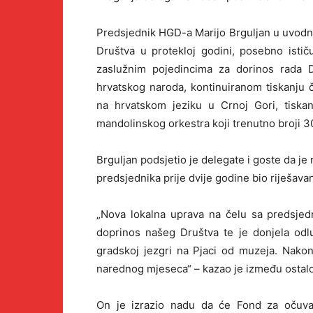
Predsjednik HGD-a Marijo Brguljan u uvodno
Društva u protekloj godini, posebno istič
zaslužnim pojedincima za dorinos rada Dr
hrvatskog naroda, kontinuiranom tiskanju 
na hrvatskom jeziku u Crnoj Gori, tiska
mandolinskog orkestra koji trenutno broji 3
Brguljan podsjetio je delegate i goste da je
predsjednika prije dvije godine bio riješav
„Nova lokalna uprava na čelu sa predsje
doprinos našeg Društva te je donjela odl
gradskoj jezgri na Pjaci od muzeja. Nakon
narednog mjeseca“ – kazao je između ostal
On je izrazio nadu da će Fond za očuva