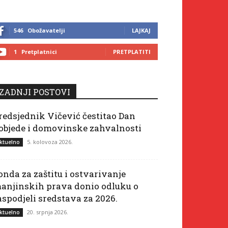
546
Obožavatelji
LAJKAJ
1
Pretplatnici
PRETPLATITI
ZADNJI POSTOVI
redsjednik Vičević čestitao Dan
objede i domovinske zahvalnosti
5. kolovoza 2026.
ktuelno
onda za zaštitu i ostvarivanje
anjinskih prava donio odluku o
aspodjeli sredstava za 2026.
20. srpnja 2026.
ktuelno