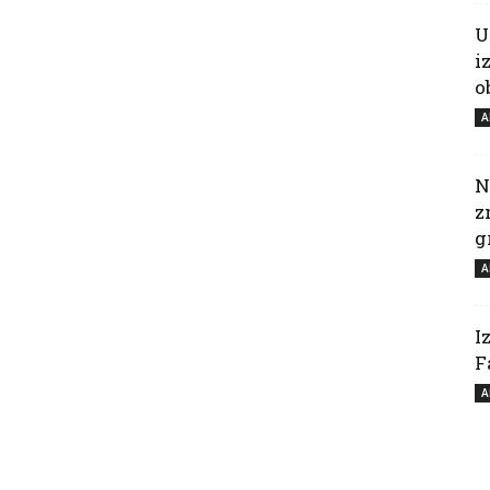
U
i
o
A
N
z
g
A
I
F
A