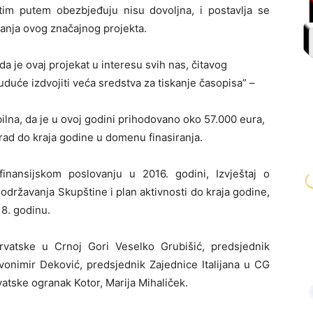
tim putem obezbjeđuju nisu dovoljna, i postavlja se
skanja ovog značajnog projekta.
da je ovaj projekat u interesu svih nas, čitavog
duće izdvojiti veća sredstva za tiskanje časopisa” –
abilna, da je u ovoj godini prihodovano oko 57.000 eura,
rad do kraja godine u domenu finasiranja.
 finansijskom poslovanju u 2016. godini, Izvještaj o
održavanja Skupštine i plan aktivnosti do kraja godine,
18. godinu.
Hrvatske u Crnoj Gori Veselko Grubišić, predsjednik
onimir Deković, predsjednik Zajednice Italijana u CG
atske ogranak Kotor, Marija Mihaliček.