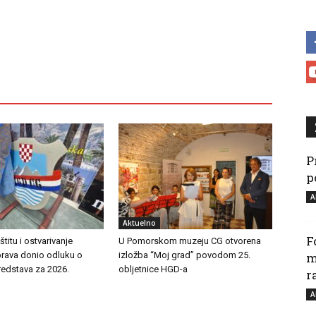
P
p
A
Aktuelno
F
titu i ostvarivanje
U Pomorskom muzeju CG otvorena
prava donio odluku o
izložba “Moj grad” povodom 25.
m
redstava za 2026.
obljetnice HGD-a
r
A