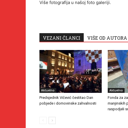
Više fotografija u našoj foto galeriji.
VEZANI ČLANCI
VIŠE OD AUTORA
Aktuelno
Aktuelno
Predsjednik Vičević čestitao Dan
Fonda za zaš
pobjede i domovinske zahvalnosti
manjinskih 
raspodjeli s