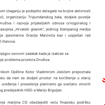
m izlaganju je podsjetio delegate na brojne aktivnosti
ući, organizaciju Tripundanskog bala, dodjele povelje
uštva i razvoja prijateljskih odnosa crnogorskog i
časopisa „Hrvatski glasnik“, jedinog štampanog medija
nje pjesmarice Gracije Marovića kao i uspješan rad
0 članova.
 njegov osnovni zadatak kada je izabran za
anje problema prostora Društva.
dnikom Opštine Kotor Vladimirom Jokićem prepoznala
uku da nam se dodjeli prostor na korištenje u staroj
 uređenja i preselenja planiramo ga svečano otvoriti
og predsjednik HGD-a Marijo Brguljan.
nje manjina CG obezbjediti veću finasisku podršku