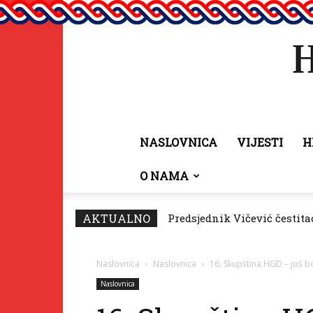
NASLOVNICA
VIJESTI
H
O NAMA
AKTUALNO
Predsjednik Vičević čestitao
Fonda za zaštitu i ostvari
Naslovnica
Naslovnica
16. Skupština HGD – još b
Naslovnica