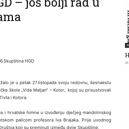
D – još bolji rad u
jama
H
H
28
alo je u petak 27.listopada svoju redovnu, šesnaestu
ke škole „Vida Matjan“ – Kotor, kojoj su prisustvovali
ivta i Kotora.
ke i hrvatske himne u izvođenju dječjeg mandolinskog
tskom palicom profesora Iva Brajaka. Prije uvodnog
Društva koji su preminuli između dvije Skupštine.