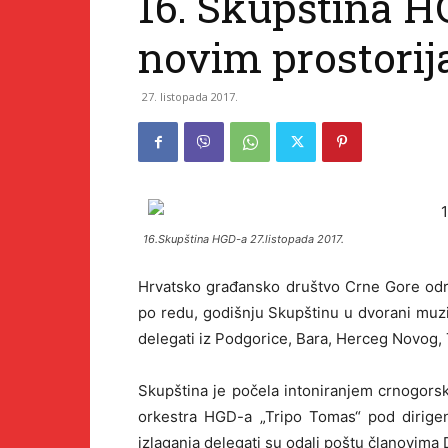
16. Skupština HG
novim prostori
27. listopada 2017.
16.Skupština HGD-a 27.listopada 2017.
Hrvatsko građansko društvo Crne Gore održ
po redu, godišnju Skupštinu u dvorani muzič
delegati iz Podgorice, Bara, Herceg Novog, T
Skupština je počela intoniranjem crnogors
orkestra HGD-a „Tripo Tomas“ pod dirigen
izlaganja delegati su odali poštu članovima 