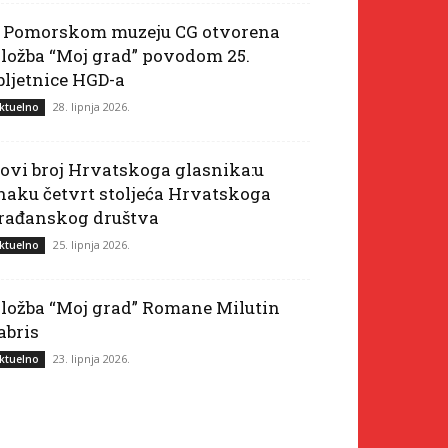
 Pomorskom muzeju CG otvorena
zložba “Moj grad” povodom 25.
bljetnice HGD-a
28. lipnja 2026.
ktuelno
ovi broj Hrvatskoga glasnika:u
naku četvrt stoljeća Hrvatskoga
rađanskog društva
25. lipnja 2026.
ktuelno
zložba “Moj grad” Romane Milutin
abris
23. lipnja 2026.
ktuelno