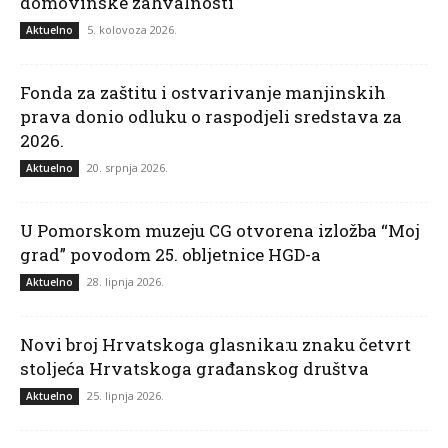
domovinske zahvalnosti
5. kolovoza 2026.
Aktuelno
Fonda za zaštitu i ostvarivanje manjinskih
prava donio odluku o raspodjeli sredstava za
2026.
20. srpnja 2026.
Aktuelno
U Pomorskom muzeju CG otvorena izložba “Moj
grad” povodom 25. obljetnice HGD-a
28. lipnja 2026.
Aktuelno
Novi broj Hrvatskoga glasnika:u znaku četvrt
stoljeća Hrvatskoga građanskog društva
25. lipnja 2026.
Aktuelno