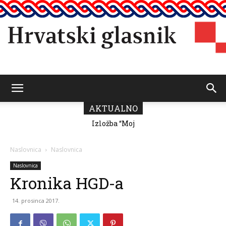
Hrvatski
AKTUALNO
Izložba “Moj
Predsjednik
grad” Romane
Vičević čestitao
Milutin Fabris
Dan pobjede i
glasnik
domovinske
Naslovnica
Naslovnica
zahvalnosti
Naslovnica
Kronika HGD-a
14. prosinca 2017.