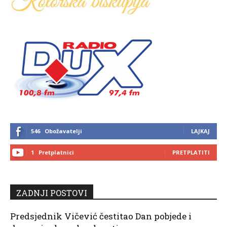
546
Obožavatelji
LAJKAJ
1
Pretplatnici
PRETPLATITI
ZADNJI POSTOVI
Predsjednik Vičević čestitao Dan pobjede i