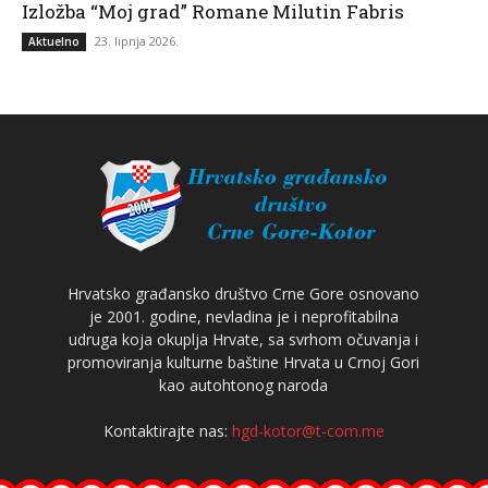
Izložba “Moj grad” Romane Milutin Fabris
23. lipnja 2026.
Aktuelno
Hrvatsko građansko društvo Crne Gore osnovano
je 2001. godine, nevladina je i neprofitabilna
udruga koja okuplja Hrvate, sa svrhom očuvanja i
promoviranja kulturne baštine Hrvata u Crnoj Gori
kao autohtonog naroda
Kontaktirajte nas:
hgd-kotor@t-com.me