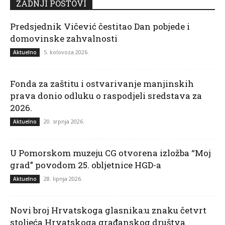
ZADNJI POSTOVI
Predsjednik Vičević čestitao Dan pobjede i
domovinske zahvalnosti
5. kolovoza 2026.
Aktuelno
Fonda za zaštitu i ostvarivanje manjinskih
prava donio odluku o raspodjeli sredstava za
2026.
20. srpnja 2026.
Aktuelno
U Pomorskom muzeju CG otvorena izložba “Moj
grad” povodom 25. obljetnice HGD-a
28. lipnja 2026.
Aktuelno
Novi broj Hrvatskoga glasnika:u znaku četvrt
stoljeća Hrvatskoga građanskog društva