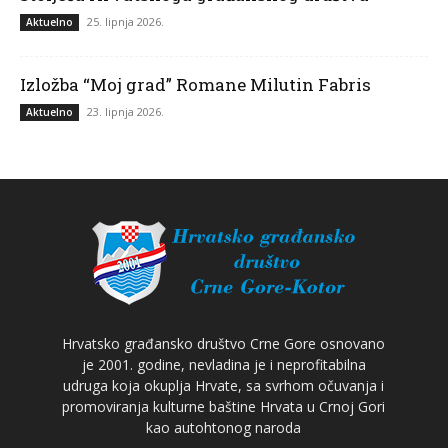
25. lipnja 2026.
Aktuelno
Izložba “Moj grad” Romane Milutin Fabris
23. lipnja 2026.
Aktuelno
Hrvatsko građansko društvo Crne Gore osnovano
je 2001. godine, nevladina je i neprofitabilna
udruga koja okuplja Hrvate, sa svrhom očuvanja i
promoviranja kulturne baštine Hrvata u Crnoj Gori
kao autohtonog naroda