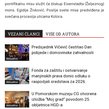
pontifikalnu misu služit će biskup Eisenstadta (Željeznog)
mons. Egidije Živković. Poslije svete mise predviđena je
svečana procesija ulicama Kotora.
VEZANI ČLANCI
VIŠE OD AUTORA
Predsjednik Vičević čestitao Dan
pobjede i domovinske zahvalnosti
Aktuelno
Fonda za zaštitu i ostvarivanje
manjinskih prava donio odluku o
raspodjeli sredstava za 2026.
Aktuelno
U Pomorskom muzeju CG otvorena
izložba “Moj grad” povodom 25.
obljetnice HGD-a
Aktuelno