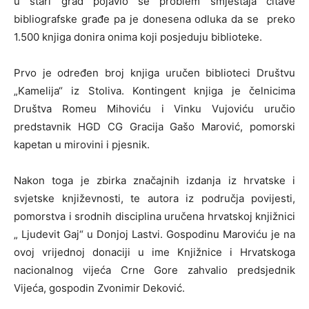
u stari grad pojavio se problem smještaja čitave
bibliografske građe pa je donesena odluka da se preko
1.500 knjiga donira onima koji posjeduju biblioteke.
Prvo je određen broj knjiga uručen biblioteci Društvu
„Kamelija“ iz Stoliva. Kontingent knjiga je čelnicima
Društva Romeu Mihoviću i Vinku Vujoviću uručio
predstavnik HGD CG Gracija Gašo Marović, pomorski
kapetan u mirovini i pjesnik.
Nakon toga je zbirka značajnih izdanja iz hrvatske i
svjetske književnosti, te autora iz područja povijesti,
pomorstva i srodnih disciplina uručena hrvatskoj knjižnici
„ Ljudevit Gaj“ u Donjoj Lastvi. Gospodinu Maroviću je na
ovoj vrijednoj donaciji u ime Knjižnice i Hrvatskoga
nacionalnog vijeća Crne Gore zahvalio predsjednik
Vijeća, gospodin Zvonimir Deković.