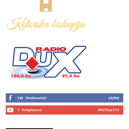
546
Obožavatelji
LAJKAJ
1
Pretplatnici
PRETPLATITI