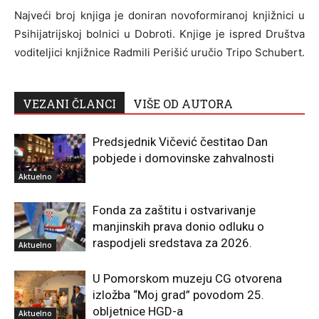
Najveći broj knjiga je doniran novoformiranoj knjižnici u
Psihijatrijskoj bolnici u Dobroti. Knjige je ispred Društva
voditeljici knjižnice Radmili Perišić uručio Tripo Schubert.
VEZANI ČLANCI
VIŠE OD AUTORA
Predsjednik Vičević čestitao Dan
pobjede i domovinske zahvalnosti
Aktuelno
Fonda za zaštitu i ostvarivanje
manjinskih prava donio odluku o
raspodjeli sredstava za 2026.
Aktuelno
U Pomorskom muzeju CG otvorena
izložba “Moj grad” povodom 25.
obljetnice HGD-a
Aktuelno