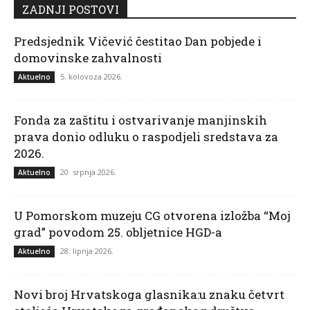
ZADNJI POSTOVI
Predsjednik Vičević čestitao Dan pobjede i
domovinske zahvalnosti
5. kolovoza 2026.
Aktuelno
Fonda za zaštitu i ostvarivanje manjinskih
prava donio odluku o raspodjeli sredstava za
2026.
20. srpnja 2026.
Aktuelno
U Pomorskom muzeju CG otvorena izložba “Moj
grad” povodom 25. obljetnice HGD-a
28. lipnja 2026.
Aktuelno
Novi broj Hrvatskoga glasnika:u znaku četvrt