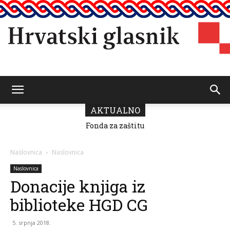
Hrvatski
AKTUALNO
Fonda za zaštitu
U Pomorskom
i ostvarivanje
muzeju CG
manjinskih
otvorena izložba
glasnik
prava donio
“Moj grad”
Naslovnica
Naslovnica
odluku o
povodom 25.
raspodjeli
obljetnice HGD-
Naslovnica
sredstava za
a
Donacije knjiga iz
2026.
biblioteke HGD CG
5. srpnja 2018.