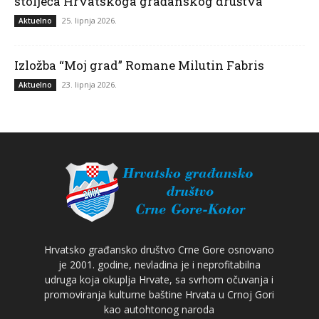
stoljeća Hrvatskoga građanskog društva
25. lipnja 2026.
Aktuelno
Izložba “Moj grad” Romane Milutin Fabris
23. lipnja 2026.
Aktuelno
Hrvatsko građansko društvo Crne Gore osnovano
je 2001. godine, nevladina je i neprofitabilna
udruga koja okuplja Hrvate, sa svrhom očuvanja i
promoviranja kulturne baštine Hrvata u Crnoj Gori
kao autohtonog naroda