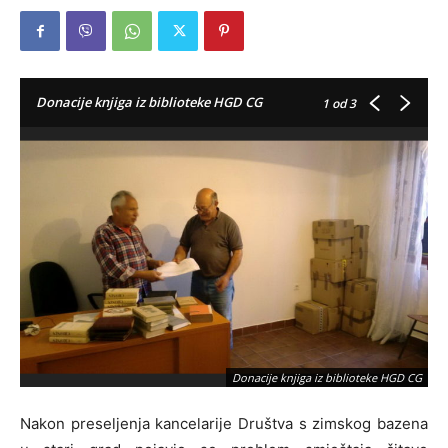
Donacije knjiga iz biblioteke HGD CG
1
od 3
Donacije knjiga iz biblioteke HGD CG
Nakon preseljenja kancelarije Društva s zimskog bazena