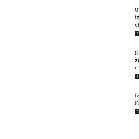
U
i
o
A
N
z
g
A
I
F
A