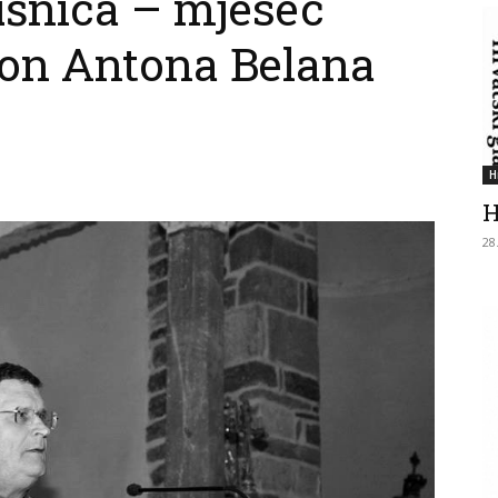
ušnica – mjesec
don Antona Belana
H
H
28