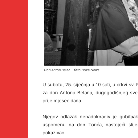
Don Anton Belan – foto Boka News
U subotu, 25. siječnja u 10 sati, u crkvi sv
za don Antona Belana, dugogodišnjeg sveć
prije mjesec dana.
Njegov odlazak nenadoknadiv je gubitaak
uspomenu na don Tonća, nastojeći slije
pokazivao.