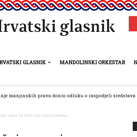
RVATSKI GLASNIK
MANDOLINSKI ORKESTAR
Hrvatski
anje manjinskih prava donio odluku o raspodjeli sredstava 
glasnik
jesec dana od smrti don Antona Belana