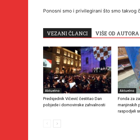
Ponosni smo i privilegirani što smo takvog čo
VEZANI ČLANCI
VIŠE OD AUTORA
Aktuelno
Aktuelno
Predsjednik Vičević čestitao Dan
Fonda za zaš
pobjede i domovinske zahvalnosti
manjinskih 
raspodjeli s