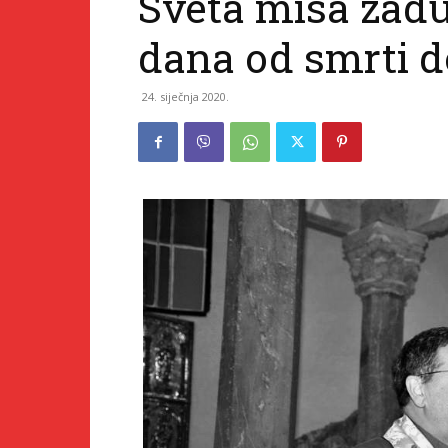
Sveta misa zad
dana od smrti 
24. siječnja 2020.