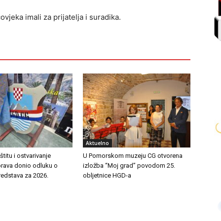
vjeka imali za prijatelja i suradika.
Aktuelno
titu i ostvarivanje
U Pomorskom muzeju CG otvorena
prava donio odluku o
izložba “Moj grad” povodom 25.
redstava za 2026.
obljetnice HGD-a