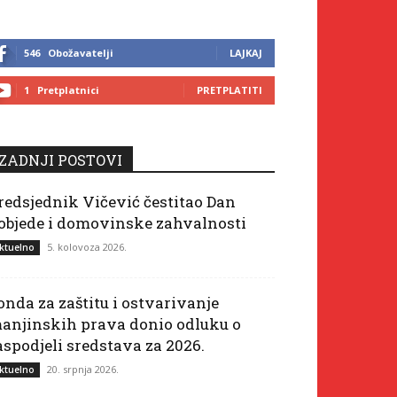
546
Obožavatelji
LAJKAJ
1
Pretplatnici
PRETPLATITI
ZADNJI POSTOVI
redsjednik Vičević čestitao Dan
objede i domovinske zahvalnosti
5. kolovoza 2026.
ktuelno
onda za zaštitu i ostvarivanje
anjinskih prava donio odluku o
aspodjeli sredstava za 2026.
20. srpnja 2026.
ktuelno