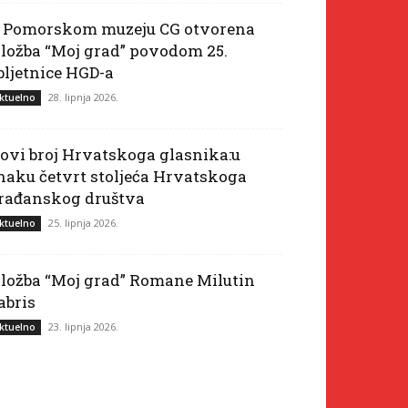
 Pomorskom muzeju CG otvorena
zložba “Moj grad” povodom 25.
bljetnice HGD-a
28. lipnja 2026.
ktuelno
ovi broj Hrvatskoga glasnika:u
naku četvrt stoljeća Hrvatskoga
rađanskog društva
25. lipnja 2026.
ktuelno
zložba “Moj grad” Romane Milutin
abris
23. lipnja 2026.
ktuelno