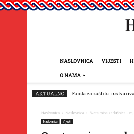
NASLOVNICA
VIJESTI
H
O NAMA
AKTUALNO
Fonda za zaštitu i ostvariv
Naslovnica
Naslovnica
Sveta misa zadušnica – m
Naslovnica
Vijesti