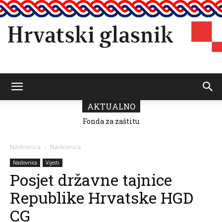
Hrvatski
AKTUALNO
Fonda za zaštitu
i ostvarivanje
manjinskih
glasnik
prava donio
Naslovnica
Naslovnica
odluku o
raspodjeli
Naslovnica
Vijesti
sredstava za
Posjet državne tajnice
2026.
Republike Hrvatske HGD
CG