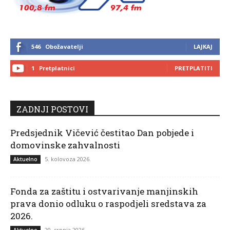
546
Obožavatelji
LAJKAJ
1
Pretplatnici
PRETPLATITI
ZADNJI POSTOVI
Predsjednik Vičević čestitao Dan pobjede i
domovinske zahvalnosti
5. kolovoza 2026.
Aktuelno
Fonda za zaštitu i ostvarivanje manjinskih
prava donio odluku o raspodjeli sredstava za
2026.
20. srpnja 2026.
Aktuelno