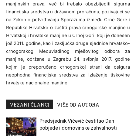
manjinskih prava, već bi trebalo obezbijediti sigurna
financijska sredstva u državnom proračunu, pozivajući se
na Zakon o potvrđivanju Sporazuma između Crne Gore i
Republike Hrvatske o zaštiti prava crnogorske manjine u
Hrvatskoj i hrvatske manjine u Crnoj Gori, koji je donesen
još 2011. godine, kao i zaključka druge sjednice hrvatsko-
crnogorskog Međuvladinog mješovitog odbora za
manjine, održane u Zagrebu 24. svibnja 2017. godine
kojim je preporučeno crnogorskoj strani da osigura
neophodna financijska sredstva za izlaženje tiskovine
hrvatske nacionalne manjine.
VEZANI ČLANCI
VIŠE OD AUTORA
Predsjednik Vičević čestitao Dan
pobjede i domovinske zahvalnosti
Aktuelno