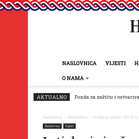
NASLOVNICA
VIJESTI
H
O NAMA
AKTUALNO
Fonda za zaštitu i ostvariv
Naslovnica
Naslovnica
Iz tiska je izašao 180. bro
Naslovnica
Vijesti