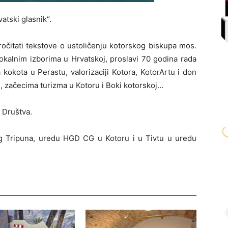
vatski glasnik“.
očitati tekstove o ustoličenju kotorskog biskupa mos.
lokalnim izborima u Hrvatskoj, proslavi 70 godina rada
a kokota u Perastu, valorizaciji Kotora, KotorArtu i don
 začecima turizma u Kotoru i Boki kotorskoj…
 Društva.
g Tripuna, uredu HGD CG u Kotoru i u Tivtu u uredu