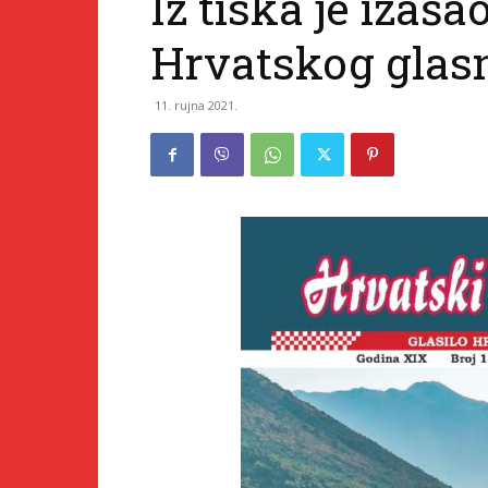
Iz tiska je izašao
Hrvatskog glas
11. rujna 2021.