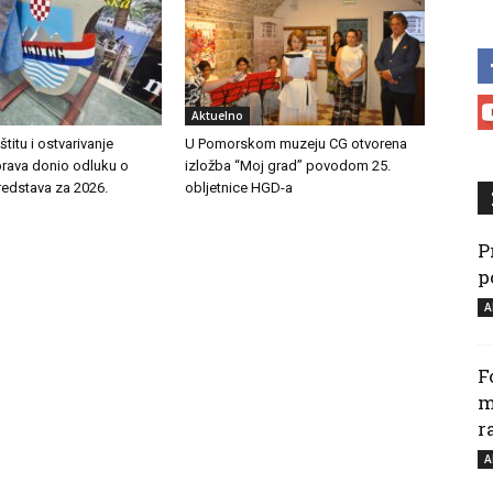
Aktuelno
titu i ostvarivanje
U Pomorskom muzeju CG otvorena
prava donio odluku o
izložba “Moj grad” povodom 25.
redstava za 2026.
obljetnice HGD-a
P
p
A
F
m
r
A