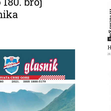
 180. broj
nika
H
H
28