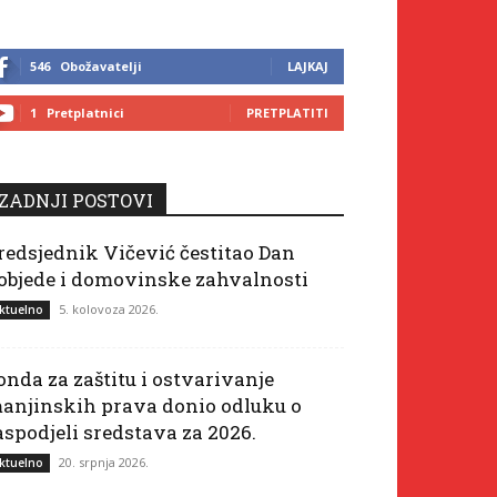
546
Obožavatelji
LAJKAJ
1
Pretplatnici
PRETPLATITI
ZADNJI POSTOVI
redsjednik Vičević čestitao Dan
objede i domovinske zahvalnosti
5. kolovoza 2026.
ktuelno
onda za zaštitu i ostvarivanje
anjinskih prava donio odluku o
aspodjeli sredstava za 2026.
20. srpnja 2026.
ktuelno