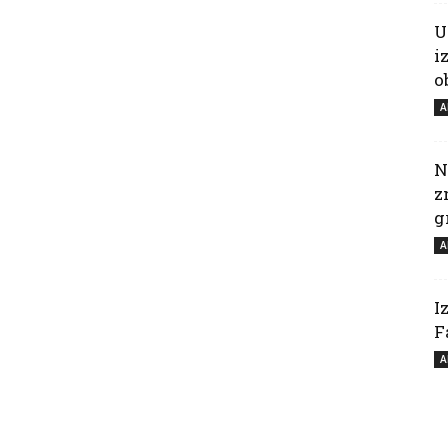
U
i
o
A
N
z
g
A
I
F
A