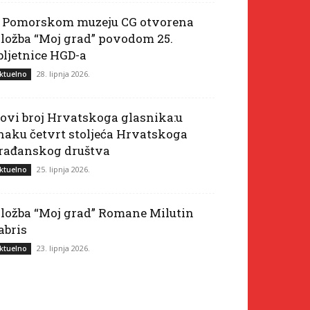
 Pomorskom muzeju CG otvorena
zložba “Moj grad” povodom 25.
bljetnice HGD-a
28. lipnja 2026.
ktuelno
ovi broj Hrvatskoga glasnika:u
naku četvrt stoljeća Hrvatskoga
rađanskog društva
25. lipnja 2026.
ktuelno
zložba “Moj grad” Romane Milutin
abris
23. lipnja 2026.
ktuelno