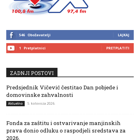
546
Obožavatelji
LAJKAJ
1
Pretplatnici
PRETPLATITI
ZADNJI POSTOVI
Predsjednik Vičević čestitao Dan pobjede i
domovinske zahvalnosti
5. kolovoza 2026.
Aktuelno
Fonda za zaštitu i ostvarivanje manjinskih
prava donio odluku o raspodjeli sredstava za
2026.