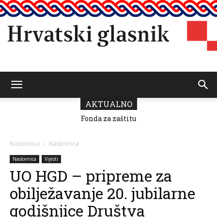
Hrvatski
AKTUALNO
Fonda za zaštitu
i ostvarivanje
manjinskih
glasnik
prava donio
Naslovnica
Naslovnica
odluku o
raspodjeli
Naslovnica
Vijesti
sredstava za
UO HGD – pripreme za
2026.
obilježavanje 20. jubilarne
godišnjice Društva