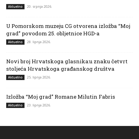
20. srpnja 2026.
Aktuelno
U Pomorskom muzeju CG otvorena izložba “Moj
grad” povodom 25. obljetnice HGD-a
28. lipnja 2026.
Aktuelno
Novi broj Hrvatskoga glasnika:u znaku četvrt
stoljeća Hrvatskoga građanskog društva
25. lipnja 2026.
Aktuelno
Izložba “Moj grad” Romane Milutin Fabris
23. lipnja 2026.
Aktuelno