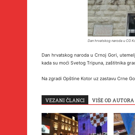
Dan hrvatskog naroda u CG K
Dan hrvatskog naroda u Crnoj Gori, utemelje
kada su moći Svetog Tripuna, zaštitnika gr
Na zgradi Opštine Kotor uz zastavu Crne Gor
VEZANI ČLANCI
VIŠE OD AUTORA