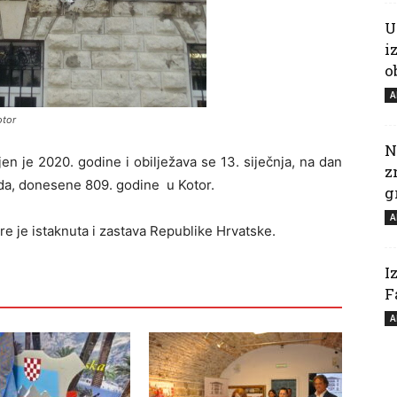
U
i
o
A
otor
N
n je 2020. godine i obilježava se 13. siječnja, na dan
z
ada, donesene 809. godine u Kotor.
g
A
e je istaknuta i zastava Republike Hrvatske.
I
F
A