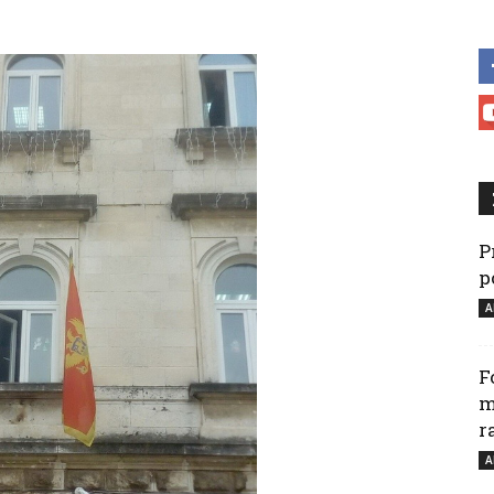
P
p
A
F
m
r
A