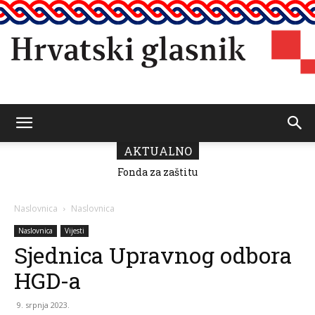
Hrvatski
AKTUALNO
Fonda za zaštitu
i ostvarivanje
manjinskih
glasnik
prava donio
Naslovnica
Naslovnica
odluku o
raspodjeli
Naslovnica
Vijesti
sredstava za
Sjednica Upravnog odbora
2026.
HGD-a
9. srpnja 2023.