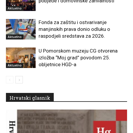
pobjede i domovinske zahvalnosti
Aktuelno
Fonda za zaštitu i ostvarivanje
manjinskih prava donio odluku o
raspodjeli sredstava za 2026.
Aktuelno
U Pomorskom muzeju CG otvorena
izložba “Moj grad” povodom 25.
obljetnice HGD-a
Aktuelno
Hrvatski glasnik