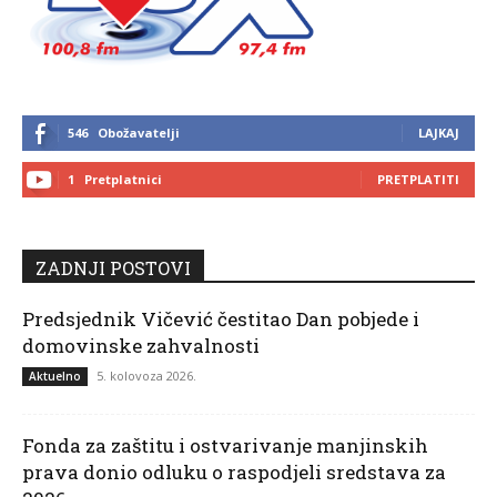
546
Obožavatelji
LAJKAJ
1
Pretplatnici
PRETPLATITI
ZADNJI POSTOVI
Predsjednik Vičević čestitao Dan pobjede i
domovinske zahvalnosti
5. kolovoza 2026.
Aktuelno
Fonda za zaštitu i ostvarivanje manjinskih
prava donio odluku o raspodjeli sredstava za