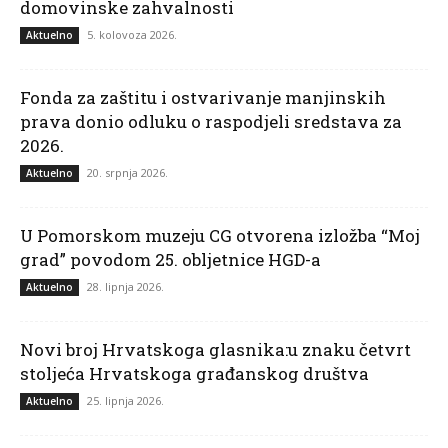
domovinske zahvalnosti
5. kolovoza 2026.
Aktuelno
Fonda za zaštitu i ostvarivanje manjinskih
prava donio odluku o raspodjeli sredstava za
2026.
20. srpnja 2026.
Aktuelno
U Pomorskom muzeju CG otvorena izložba “Moj
grad” povodom 25. obljetnice HGD-a
28. lipnja 2026.
Aktuelno
Novi broj Hrvatskoga glasnika:u znaku četvrt
stoljeća Hrvatskoga građanskog društva
25. lipnja 2026.
Aktuelno