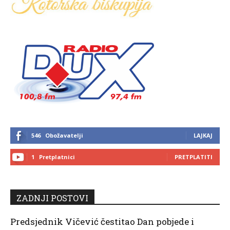
546
Obožavatelji
LAJKAJ
1
Pretplatnici
PRETPLATITI
ZADNJI POSTOVI
Predsjednik Vičević čestitao Dan pobjede i