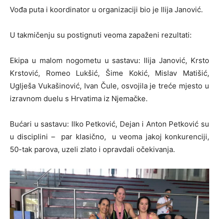
Vođa puta i koordinator u organizaciji bio je Ilija Janović.
U takmičenju su postignuti veoma zapaženi rezultati:
Ekipa u malom nogometu u sastavu: Ilija Janović, Krsto
Krstović, Romeo Lukšić, Šime Kokić, Mislav Matišić,
Uglješa Vukašinović, Ivan Čule, osvojila je treće mjesto u
izravnom duelu s Hrvatima iz Njemačke.
Bućari u sastavu: Ilko Petković, Dejan i Anton Petković su
u disciplini – par klasično, u veoma jakoj konkurenciji,
50-tak parova, uzeli zlato i opravdali očekivanja.