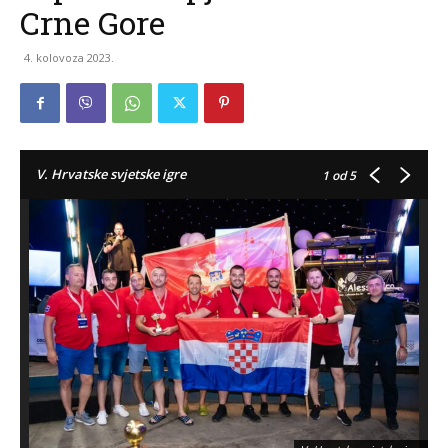
Crne Gore
4. kolovoza 2023.
V. Hrvatske svjetske igre
1
od 5