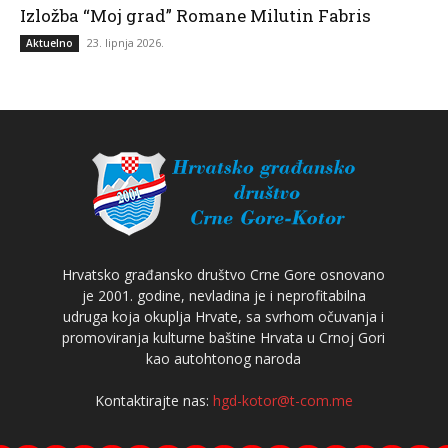
Izložba “Moj grad” Romane Milutin Fabris
23. lipnja 2026.
Aktuelno
Hrvatsko građansko društvo Crne Gore osnovano
je 2001. godine, nevladina je i neprofitabilna
udruga koja okuplja Hrvate, sa svrhom očuvanja i
promoviranja kulturne baštine Hrvata u Crnoj Gori
kao autohtonog naroda
Kontaktirajte nas:
hgd-kotor@t-com.me