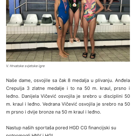
V. Hrvatske svjetske igre
Naše dame, osvojile sa čak 8 medalja u plivanju. Anđela
Crepulja 3 zlatne medalje i to na 50 m. kraul, prsno i
leđno. Danijela Vičević osvojila je srebro u disciplini 50
m. kraul i leđno. Vedrana Vičević osvojila je srebro na 50
m prsno i dvije bronze na 50 m kraul i leđno.
Nastup naših sportaša pored HGD CG financijski su
potpomogli HNV i HGI.