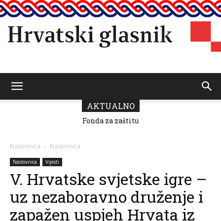
Hrvatski
AKTUALNO
Fonda za zaštitu
U Pomorskom
i ostvarivanje
muzeju CG
manjinskih
otvorena izložba
glasnik
prava donio
“Moj grad”
Naslovnica
Naslovnica
odluku o
povodom 25.
raspodjeli
obljetnice HGD-
Naslovnica
Vijesti
sredstava za
a
V. Hrvatske svjetske igre –
2026.
uz nezaboravno druženje i
zapažen uspjeh Hrvata iz