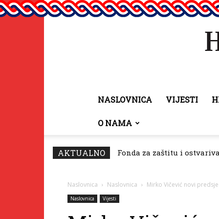
NASLOVNICA
VIJESTI
H
O NAMA
AKTUALNO
Fonda za zaštitu i ostvariv
Naslovnica
Naslovnica
Mirko Vičević novi preds
Naslovnica
Vijesti