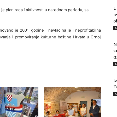
U
e plan rada i aktivnosti u narednom periodu, sa
i
o
A
vano je 2001. godine i nevladina je i neprofitabilna
vanja i promoviranja kulturne baštine Hrvata u Crnoj
N
z
g
A
I
F
A