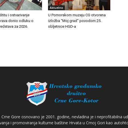
Aktuelno
titu i ostvarivanje
U Pomorskom muzeju CG otvorena
prava donio odluku o
izložba “Moj grad” povodom 25.
redstava za 2026.
obljetnice HGD-a
Crne Gore osnovano je 2001. godine, nevladina je i neprofitabilna ud
anja i promoviranja kulturne baštine Hrvata u Crnoj Gori kao autoh