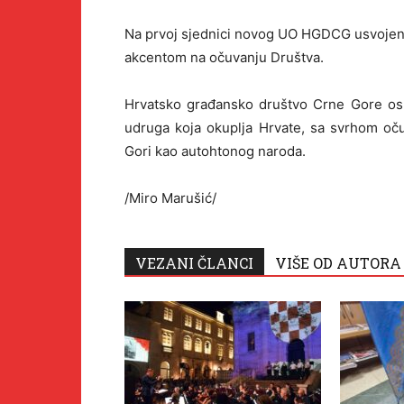
Na prvoj sjednici novog UO HGDCG usvojen j
akcentom na očuvanju Društva.
Hrvatsko građansko društvo Crne Gore osno
udruga koja okuplja Hrvate, sa svrhom oču
Gori kao autohtonog naroda.
/Miro Marušić/
VEZANI ČLANCI
VIŠE OD AUTORA