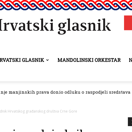
RVATSKI GLASNIK
MANDOLINSKI ORKESTAR
Hrvatski
anje manjinskih prava donio odluku o raspodjeli sredstava 
glasnik
jednik Hrvatskog građanskog društva Crne Gore