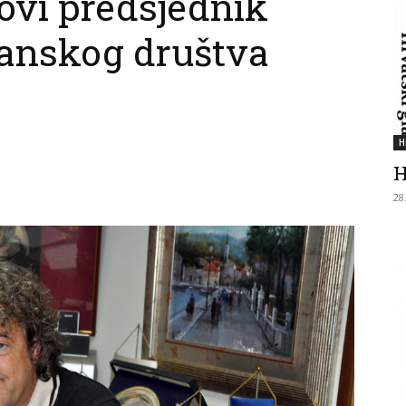
ovi predsjednik
anskog društva
H
H
28