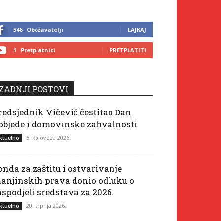
546
Obožavatelji
LAJKAJ
1
Pretplatnici
PRETPLATITI
ZADNJI POSTOVI
redsjednik Vičević čestitao Dan
objede i domovinske zahvalnosti
5. kolovoza 2026.
ktuelno
onda za zaštitu i ostvarivanje
anjinskih prava donio odluku o
aspodjeli sredstava za 2026.
20. srpnja 2026.
ktuelno