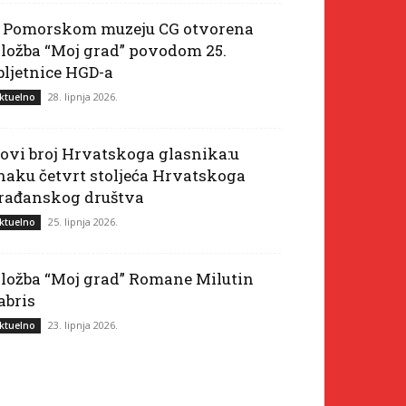
 Pomorskom muzeju CG otvorena
zložba “Moj grad” povodom 25.
bljetnice HGD-a
28. lipnja 2026.
ktuelno
ovi broj Hrvatskoga glasnika:u
naku četvrt stoljeća Hrvatskoga
rađanskog društva
25. lipnja 2026.
ktuelno
zložba “Moj grad” Romane Milutin
abris
23. lipnja 2026.
ktuelno