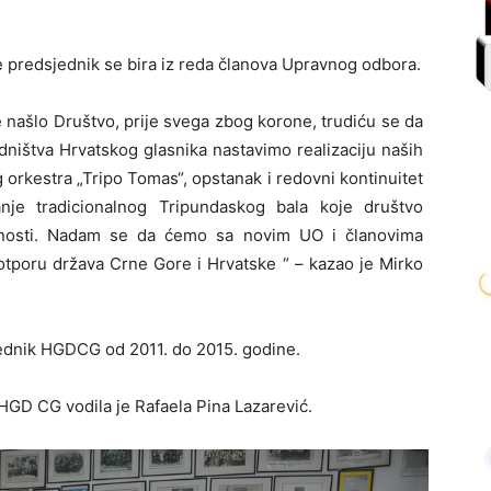
predsjednik se bira iz reda članova Upravnog odbora.
našlo Društvo, prije svega zbog korone, trudiću se da
ništva Hrvatskog glasnika nastavimo realizaciju naših
orkestra „Tripo Tomas“, opstanak i redovni kontinuitet
anje tradicionalnog Tripundaskog bala koje društvo
anosti. Nadam se da ćemo sa novim UO i članovima
otporu država Crne Gore i Hrvatske “ – kazao je Mirko
jednik HGDCG od 2011. do 2015. godine.
D CG vodila je Rafaela Pina Lazarević.