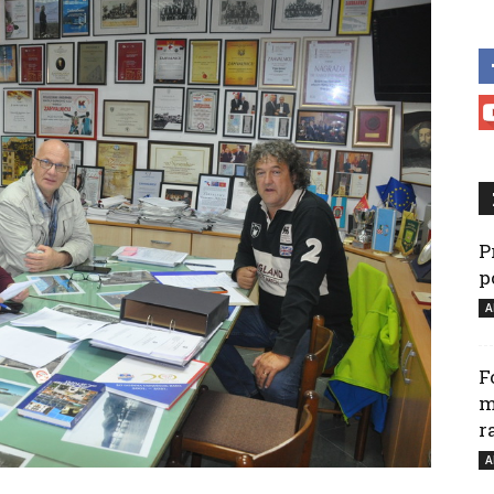
P
p
A
F
m
r
A