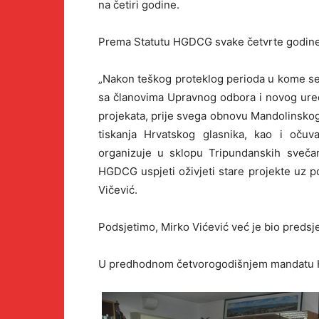
na četiri godine.
Prema Statutu HGDCG svake četvrte godine 
„Nakon teškog proteklog perioda u kome se 
sa članovima Upravnog odbora i novog ured
projekata, prije svega obnovu Mandolinskog 
tiskanja Hrvatskog glasnika, kao i očuv
organizuje u sklopu Tripundanskih sveč
HGDCG uspjeti oživjeti stare projekte uz p
Vičević.
Podsjetimo, Mirko Vićević već je bio preds
U predhodnom četvorogodišnjem mandatu HG