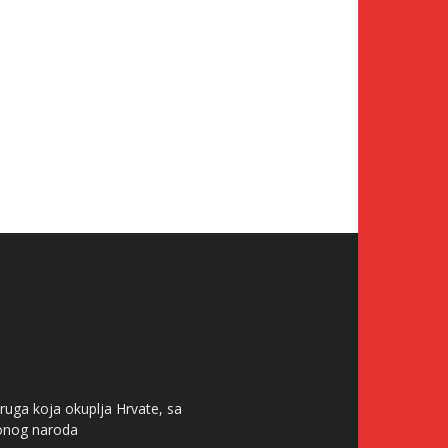
ruga koja okuplja Hrvate, sa
tonog naroda