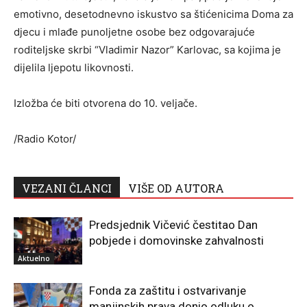
emotivno, desetodnevno iskustvo sa štićenicima Doma za
djecu i mlađe punoljetne osobe bez odgovarajuće
roditeljske skrbi “Vladimir Nazor” Karlovac, sa kojima je
dijelila ljepotu likovnosti.
Izložba će biti otvorena do 10. veljače.
/Radio Kotor/
VEZANI ČLANCI
VIŠE OD AUTORA
Predsjednik Vičević čestitao Dan
pobjede i domovinske zahvalnosti
Aktuelno
Fonda za zaštitu i ostvarivanje
manjinskih prava donio odluku o