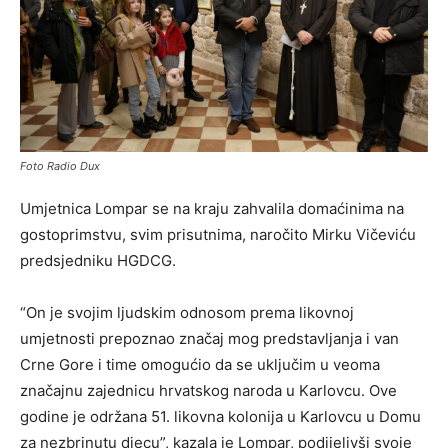
Foto Radio Dux
Umjetnica Lompar se na kraju zahvalila domaćinima na
gostoprimstvu, svim prisutnima, naročito Mirku Vičeviću
predsjedniku HGDCG.
“On je svojim ljudskim odnosom prema likovnoj
umjetnosti prepoznao značaj mog predstavljanja i van
Crne Gore i time omogućio da se uključim u veoma
značajnu zajednicu hrvatskog naroda u Karlovcu. Ove
godine je održana 51. likovna kolonija u Karlovcu u Domu
za nezbrinutu djecu”, kazala je Lompar, podijelivši svoje