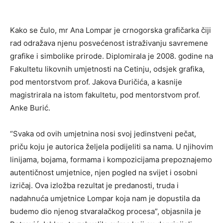
Kako se čulo, mr Ana Lompar je crnogorska grafičarka čiji
rad odražava njenu posvećenost istraživanju savremene
grafike i simbolike prirode. Diplomirala je 2008. godine na
Fakultetu likovnih umjetnosti na Cetinju, odsjek grafika,
pod mentorstvom prof. Jakova Đuričića, a kasnije
magistrirala na istom fakultetu, pod mentorstvom prof.
Anke Burić.
“Svaka od ovih umjetnina nosi svoj jedinstveni pečat,
priču koju je autorica željela podijeliti sa nama. U njihovim
linijama, bojama, formama i kompozicijama prepoznajemo
autentičnost umjetnice, njen pogled na svijet i osobni
izričaj. Ova izložba rezultat je predanosti, truda i
nadahnuća umjetnice Lompar koja nam je dopustila da
budemo dio njenog stvaralačkog procesa”, objasnila je