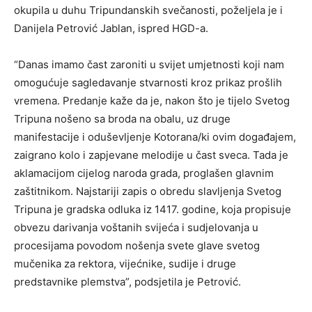
okupila u duhu Tripundanskih svečanosti, poželjela je i
Danijela Petrović Jablan, ispred HGD-a.
“Danas imamo čast zaroniti u svijet umjetnosti koji nam
omogućuje sagledavanje stvarnosti kroz prikaz prošlih
vremena. Predanje kaže da je, nakon što je tijelo Svetog
Tripuna nošeno sa broda na obalu, uz druge
manifestacije i oduševljenje Kotorana/ki ovim događajem,
zaigrano kolo i zapjevane melodije u čast sveca. Tada je
aklamacijom cijelog naroda grada, proglašen glavnim
zaštitnikom. Najstariji zapis o obredu slavljenja Svetog
Tripuna je gradska odluka iz 1417. godine, koja propisuje
obvezu darivanja voštanih svijeća i sudjelovanja u
procesijama povodom nošenja svete glave svetog
mučenika za rektora, vijećnike, sudije i druge
predstavnike plemstva”, podsjetila je Petrović.