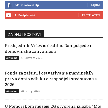
546
Obožavatelji
LAJKAJ
1
Pretplatnici
PRETPLATITI
ZADNJI POSTOVI
Predsjednik Vičević čestitao Dan pobjede i
domovinske zahvalnosti
5. kolovoza 2026.
Aktuelno
Fonda za zaštitu i ostvarivanje manjinskih
prava donio odluku o raspodjeli sredstava za
2026.
20. srpnja 2026.
Aktuelno
U Pomorskom muzeju CG otvorena izložba “Moj