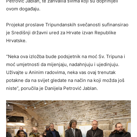
Petrović Jablan, te zahvalila svima koji su doprinijeli
ovom događaju.
Projekat proslave Tripundanskih svečanosti sufinansirao
je Središnji državni ured za Hrvate izvan Republike
Hrvatske.
“Neka ova izložba bude podsjetnik na moć Sv. Tripuna i
moć umjetnosti da mijenjaju, nadahnjuju i ujedinjuju.
Uživajte u Aninim radovima, neka vas ovaj trenutak
potakne da na svijet gledate na način na koji možda još
niste”, poručila je Danijela Petrović Jablan.