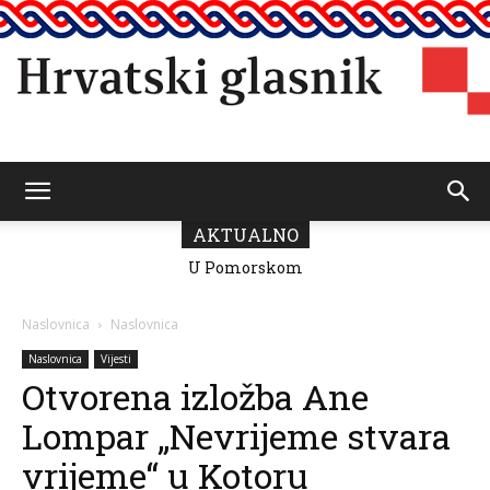
Hrvatski
AKTUALNO
U Pomorskom
Novi broj
muzeju CG
Hrvatskoga
otvorena izložba
glasnika:u
glasnik
“Moj grad”
znaku četvrt
Naslovnica
Naslovnica
povodom 25.
stoljeća
obljetnice HGD-
Hrvatskoga
Naslovnica
Vijesti
građanskog
a
Otvorena izložba Ane
društva
Lompar „Nevrijeme stvara
vrijeme“ u Kotoru