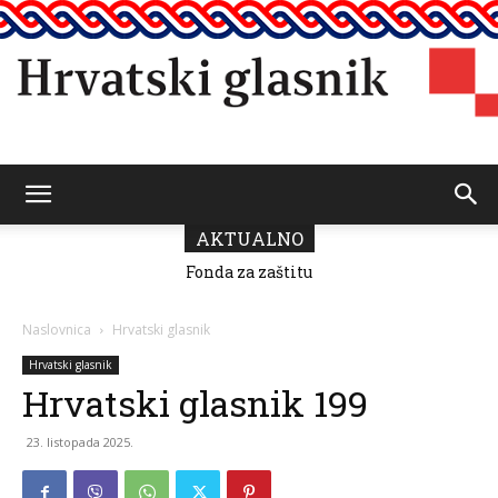
Hrvatski
AKTUALNO
Fonda za zaštitu
i ostvarivanje
manjinskih
glasnik
prava donio
Naslovnica
Hrvatski glasnik
odluku o
raspodjeli
Hrvatski glasnik
sredstava za
Hrvatski glasnik 199
2026.
23. listopada 2025.