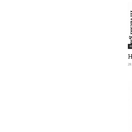
H
H
28