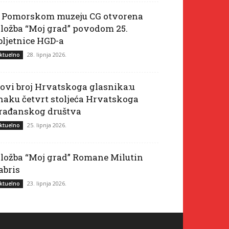
 Pomorskom muzeju CG otvorena
zložba “Moj grad” povodom 25.
bljetnice HGD-a
28. lipnja 2026.
ktuelno
ovi broj Hrvatskoga glasnika:u
naku četvrt stoljeća Hrvatskoga
rađanskog društva
25. lipnja 2026.
ktuelno
zložba “Moj grad” Romane Milutin
abris
23. lipnja 2026.
ktuelno