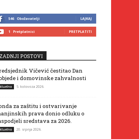
546
Obožavatelji
LAJKAJ
1
Pretplatnici
PRETPLATITI
ZADNJI POSTOVI
redsjednik Vičević čestitao Dan
objede i domovinske zahvalnosti
5. kolovoza 2026.
ktuelno
onda za zaštitu i ostvarivanje
anjinskih prava donio odluku o
aspodjeli sredstava za 2026.
20. srpnja 2026.
ktuelno