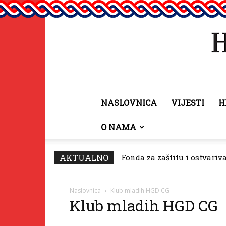
NASLOVNICA
VIJESTI
H
O NAMA
AKTUALNO
Fonda za zaštitu i ostvariv
Naslovnica
Klub mladih HGD CG
Klub mladih HGD CG