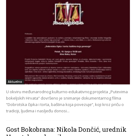
Aktuelno
U okviru međunarodnog kulturno-edukativnog projekta „Putevima
bokeljskih Hrvata“ dovršeno je snimanje dokumentarnog filma
“Dobrotska čipka i torta, baština koja povezuje“, koji kroz priču o
tradiciji, ljudima i nasljeđu donosi...
Gost Bokobrana: Nikola Dončić, urednik