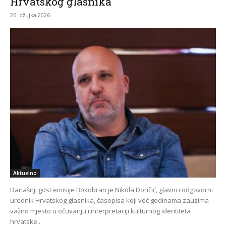
Hrvatskog glasnika
26. ožujka 2026.
Aktuelno
Današnji gost emisije Bokobran je Nikola Dončić, glavni i odgovorni
urednik Hrvatskog glasnika, časopisa koji već godinama zauzima
važno mjesto u očuvanju i interpretaciji kulturnog identiteta
hrvatske...