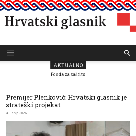
Hrvatski
AKTUALNO
Fonda za zaštitu
i ostvarivanje
manjinskih
glasnik
prava donio
odluku o
Premijer Plenković: Hrvatski glasnik je
raspodjeli
strateški projekat
sredstava za
2026.
4. lipnja 2026.