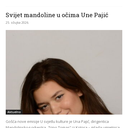
Svijet mandoline u očima Une Pajić
25. ožujka 2026.
Aktuelno
Gošća nove emisije U svjetlu kulture je Una Pajić, dirigentica
Mandolinskog orkestra „Tripo Tomas“ iz Kotora – mlada umjetnica