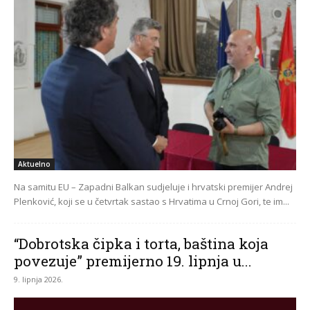
Aktuelno
Na samitu EU – Zapadni Balkan sudjeluje i hrvatski premijer Andrej
Plenković, koji se u četvrtak sastao s Hrvatima u Crnoj Gori, te im...
“Dobrotska čipka i torta, baština koja
povezuje” premijerno 19. lipnja u...
9. lipnja 2026.