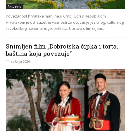
Aktuelno
Povezanost hrvatske manjine u Crnoj Gori s Republikom
Hrvatskom je od izuzetne važnosti za očuvanje jezičnog, kulturnog
i svekolikog nacionalnog identiteta. Upravo s tim ciljem,...
Snimljen film „Dobrotska čipka i torta,
baština koja povezuje“
14. svibnja 2026.