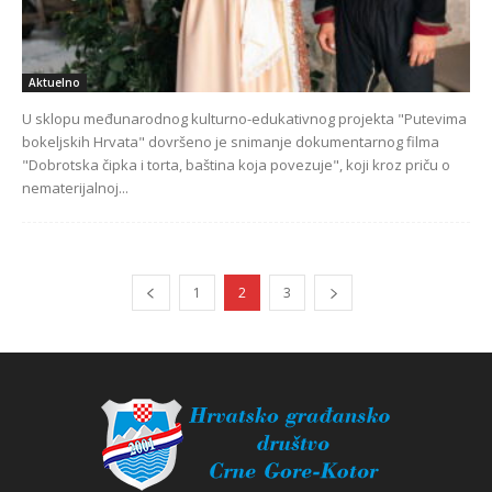
Aktuelno
U sklopu međunarodnog kulturno-edukativnog projekta "Putevima
bokeljskih Hrvata" dovršeno je snimanje dokumentarnog filma
"Dobrotska čipka i torta, baština koja povezuje", koji kroz priču o
nematerijalnoj...
1
2
3