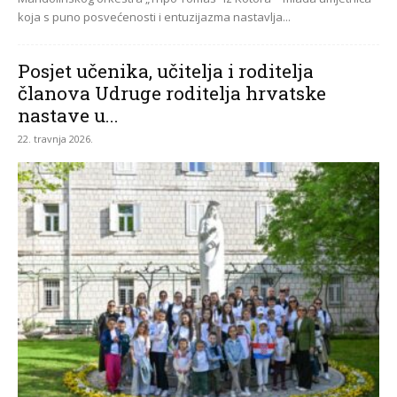
koja s puno posvećenosti i entuzijazma nastavlja...
Posjet učenika, učitelja i roditelja
članova Udruge roditelja hrvatske
nastave u...
22. travnja 2026.