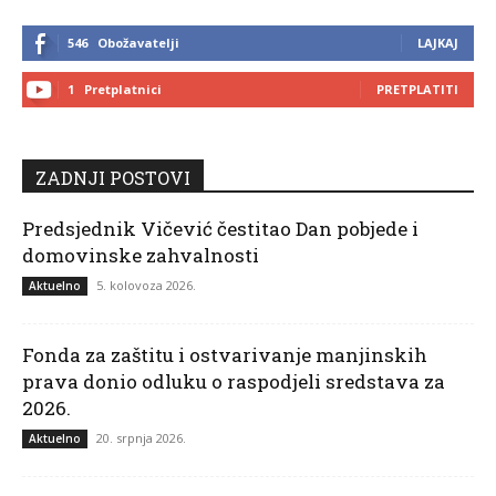
546
Obožavatelji
LAJKAJ
1
Pretplatnici
PRETPLATITI
ZADNJI POSTOVI
Predsjednik Vičević čestitao Dan pobjede i
domovinske zahvalnosti
5. kolovoza 2026.
Aktuelno
Fonda za zaštitu i ostvarivanje manjinskih
prava donio odluku o raspodjeli sredstava za
2026.
20. srpnja 2026.
Aktuelno