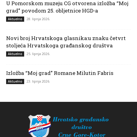
U Pomorskom muzeju CG otvorena izložba “Moj
grad” povodom 25. obljetnice HGD-a
28. lipnja 2026.
Aktuelno
Novi broj Hrvatskoga glasnika:u znaku četvrt
stoljeća Hrvatskoga građanskog društva
25. lipnja 2026.
Aktuelno
Izložba “Moj grad” Romane Milutin Fabris
23. lipnja 2026.
Aktuelno