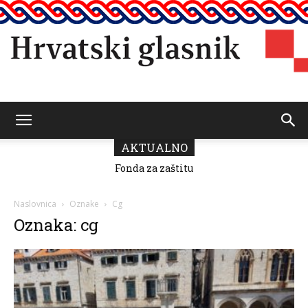
Hrvatski
AKTUALNO
Fonda za zaštitu
i ostvarivanje
manjinskih
glasnik
prava donio
Naslovnica
Oznake
Cg
odluku o
Oznaka: cg
raspodjeli
sredstava za
2026.