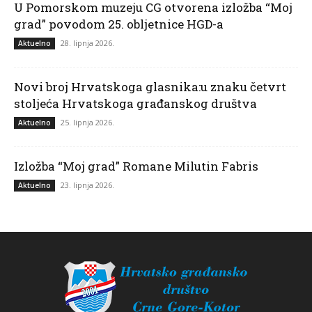
U Pomorskom muzeju CG otvorena izložba “Moj
grad” povodom 25. obljetnice HGD-a
28. lipnja 2026.
Aktuelno
Novi broj Hrvatskoga glasnika:u znaku četvrt
stoljeća Hrvatskoga građanskog društva
25. lipnja 2026.
Aktuelno
Izložba “Moj grad” Romane Milutin Fabris
23. lipnja 2026.
Aktuelno