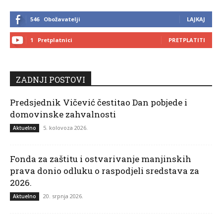
546
Obožavatelji
LAJKAJ
1
Pretplatnici
PRETPLATITI
ZADNJI POSTOVI
Predsjednik Vičević čestitao Dan pobjede i
domovinske zahvalnosti
5. kolovoza 2026.
Aktuelno
Fonda za zaštitu i ostvarivanje manjinskih
prava donio odluku o raspodjeli sredstava za
2026.
20. srpnja 2026.
Aktuelno