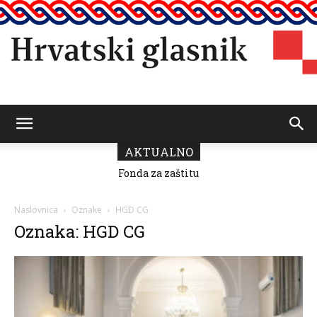
Hrvatski
AKTUALNO
Fonda za zaštitu
i ostvarivanje
manjinskih
glasnik
prava donio
Naslovnica
Oznake
HGD CG
odluku o
Oznaka: HGD CG
raspodjeli
sredstava za
2026.