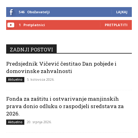
546
Obožavatelji
LAJKAJ
1
Pretplatnici
PRETPLATITI
ZADNJI POSTOVI
Predsjednik Vičević čestitao Dan pobjede i
domovinske zahvalnosti
5. kolovoza 2026.
Aktuelno
Fonda za zaštitu i ostvarivanje manjinskih
prava donio odluku o raspodjeli sredstava za
2026.
20. srpnja 2026.
Aktuelno