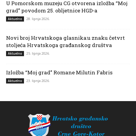
U Pomorskom muzeju CG otvorena izložba “Moj
grad” povodom 25. obljetnice HGD-a
28. lipnja 2026.
Aktuelno
Novi broj Hrvatskoga glasnika:u znaku četvrt
stoljeća Hrvatskoga građanskog društva
25. lipnja 2026.
Aktuelno
Izložba “Moj grad” Romane Milutin Fabris
23. lipnja 2026.
Aktuelno