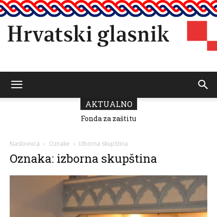
Hrvatski
AKTUALNO
Fonda za zaštitu
i ostvarivanje
manjinskih
glasnik
prava donio
Naslovnica
Oznake
Izborna skupština
odluku o
Oznaka: izborna skupština
raspodjeli
sredstava za
2026.